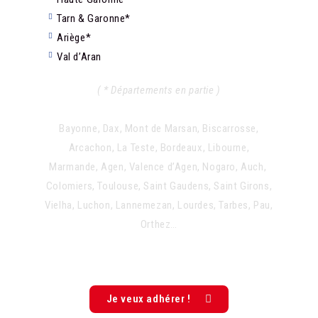
Tarn & Garonne*
Ariège*
Val d’Aran
( * Départements en partie )
Bayonne, Dax, Mont de Marsan, Biscarrosse,
Arcachon, La Teste, Bordeaux, Libourne,
Marmande, Agen, Valence d’Agen, Nogaro, Auch,
Colomiers, Toulouse, Saint Gaudens, Saint Girons,
Vielha, Luchon, Lannemezan, Lourdes, Tarbes, Pau,
Orthez…
Je veux adhérer !