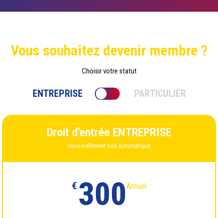
Vous souhaitez devenir membre ?
Choisir votre statut
ENTREPRISE
PARTICULIER
Droit d'entrée ENTREPRISE
renouvellement non automatique
300
€
Annuel