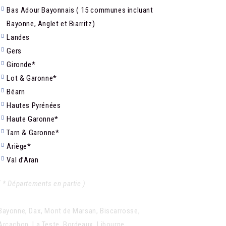
Bas Adour Bayonnais ( 15 communes incluant
Bayonne, Anglet et Biarritz)
Landes
Gers
Gironde*
Lot & Garonne*
Béarn
Hautes Pyrénées
Haute Garonne*
Tarn & Garonne*
Ariège*
Val d’Aran
( * Départements en partie )
Bayonne, Dax, Mont de Marsan, Biscarrosse,
Arcachon, La Teste, Bordeaux, Libourne,