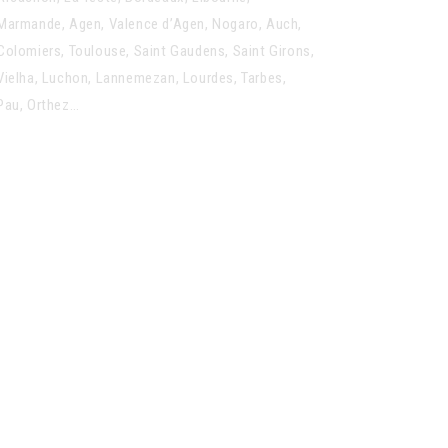
Marmande, Agen, Valence d’Agen, Nogaro, Auch,
Colomiers, Toulouse, Saint Gaudens, Saint Girons,
Vielha, Luchon, Lannemezan, Lourdes, Tarbes,
Pau, Orthez…