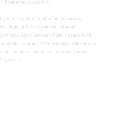
( * Départements en partie )
Bayonne, Dax, Mont de Marsan, Biscarrosse,
Arcachon, La Teste, Bordeaux, Libourne,
Marmande, Agen, Valence d’Agen, Nogaro, Auch,
Colomiers, Toulouse, Saint Gaudens, Saint Girons,
Vielha, Luchon, Lannemezan, Lourdes, Tarbes,
Pau, Orthez…