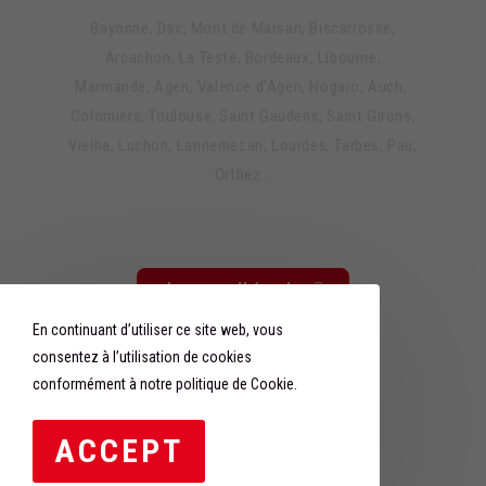
Bayonne, Dax, Mont de Marsan, Biscarrosse,
Arcachon, La Teste, Bordeaux, Libourne,
Marmande, Agen, Valence d’Agen, Nogaro, Auch,
Colomiers, Toulouse, Saint Gaudens, Saint Girons,
Vielha, Luchon, Lannemezan, Lourdes, Tarbes, Pau,
Orthez…
Je veux adhérer !
En continuant d’utiliser ce site web, vous
consentez à l’utilisation de cookies
conformément à notre politique de Cookie.
ACCEPT