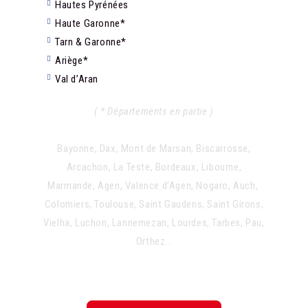
Hautes Pyrénées
Haute Garonne*
Tarn & Garonne*
Ariège*
Val d’Aran
( * Départements en partie )
Bayonne, Dax, Mont de Marsan, Biscarrosse,
Arcachon, La Teste, Bordeaux, Libourne,
Marmande, Agen, Valence d’Agen, Nogaro, Auch,
Colomiers, Toulouse, Saint Gaudens, Saint Girons,
Vielha, Luchon, Lannemezan, Lourdes, Tarbes, Pau,
Orthez…